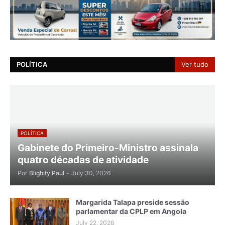
POLÍTICA
Ver tudo
POLÍTICA
Gabinete do Primeiro-Ministro assinala
quatro décadas de atividade
Por
Blighity Paul
-
July 30, 2026
Margarida Talapa preside sessão
parlamentar da CPLP em Angola
July 22, 2026