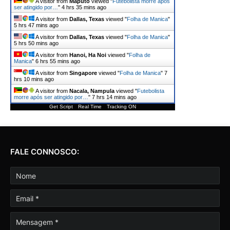
A visitor from
Maputo
viewed "
Futebolista morre após
ser atingido por…
"
4 hrs 35 mins ago
A visitor from
Dallas, Texas
viewed "
Folha de Manica
"
5 hrs 47 mins ago
A visitor from
Dallas, Texas
viewed "
Folha de Manica
"
5 hrs 50 mins ago
A visitor from
Hanoi, Ha Noi
viewed "
Folha de
Manica
"
6 hrs 55 mins ago
A visitor from
Singapore
viewed "
Folha de Manica
"
7
hrs 10 mins ago
A visitor from
Nacala, Nampula
viewed "
Futebolista
morre após ser atingido por…
"
7 hrs 14 mins ago
Get Script
Real Time
Tracking ON
FALE CONNOSCO: