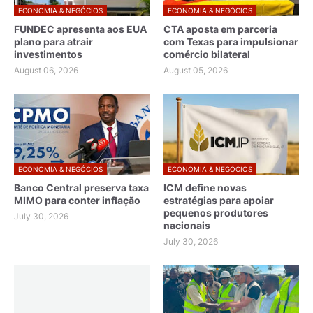
ECONOMIA & NEGÓCIOS
ECONOMIA & NEGÓCIOS
FUNDEC apresenta aos EUA
CTA aposta em parceria
plano para atrair
com Texas para impulsionar
investimentos
comércio bilateral
August 06, 2026
August 05, 2026
ECONOMIA & NEGÓCIOS
ECONOMIA & NEGÓCIOS
Banco Central preserva taxa
ICM define novas
MIMO para conter inflação
estratégias para apoiar
pequenos produtores
July 30, 2026
nacionais
July 30, 2026