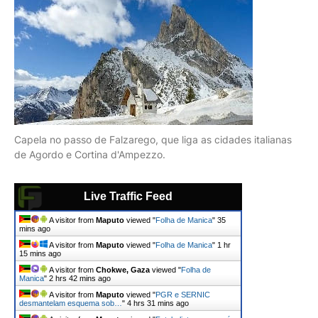
Capela no passo de Falzarego, que liga as cidades italianas
de Agordo e Cortina d'Ampezzo.
Live Traffic Feed
A visitor from
Maputo
viewed "
Folha de Manica
"
35
mins ago
A visitor from
Maputo
viewed "
Folha de Manica
"
1 hr
15 mins ago
A visitor from
Chokwe, Gaza
viewed "
Folha de
Manica
"
2 hrs 42 mins ago
A visitor from
Maputo
viewed "
PGR e SERNIC
desmantelam esquema sob…
"
4 hrs 31 mins ago