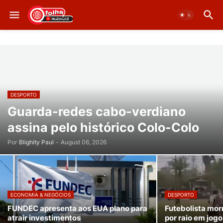
DESPORTO
Guarda-redes cabo-verdiano
assina pelo histórico Colo-Colo
Por
Blighity Paul
-
August 06, 2026
ECONOMIA & NEGÓCIOS
DESPORTO
FUNDEC apresenta aos EUA plano para
Futebolista mor
atrair investimentos
por raio em jogo 