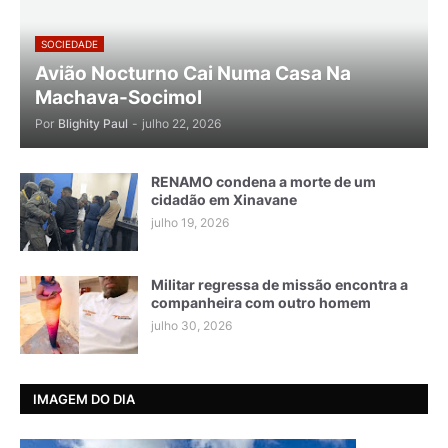
SOCIEDADE
Avião Nocturno Cai Numa Casa Na
Machava-Socimol
Por
Blighity Paul
-
julho 22, 2026
RENAMO condena a morte de um
cidadão em Xinavane
julho 19, 2026
Militar regressa de missão encontra a
companheira com outro homem
julho 30, 2026
IMAGEM DO DIA