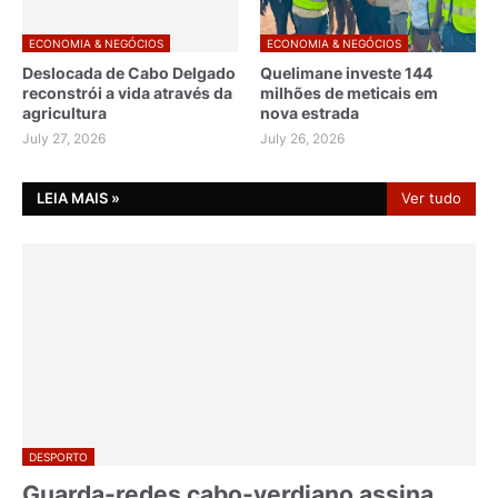
ECONOMIA & NEGÓCIOS
ECONOMIA & NEGÓCIOS
Deslocada de Cabo Delgado
Quelimane investe 144
reconstrói a vida através da
milhões de meticais em
agricultura
nova estrada
July 27, 2026
July 26, 2026
LEIA MAIS »
Ver tudo
DESPORTO
Guarda-redes cabo-verdiano assina