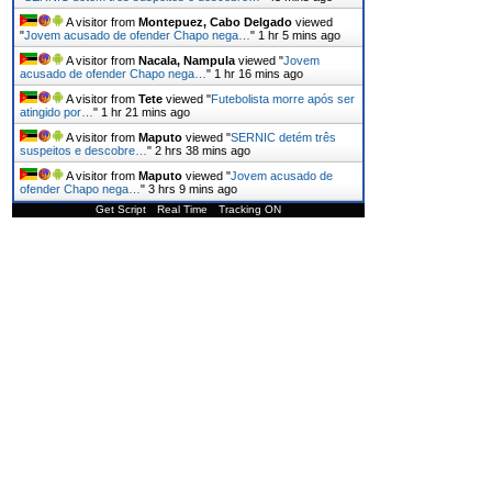
A visitor from
Montepuez, Cabo Delgado
viewed
"
Jovem acusado de ofender Chapo nega…
"
1 hr 5 mins ago
A visitor from
Nacala, Nampula
viewed "
Jovem
acusado de ofender Chapo nega…
"
1 hr 16 mins ago
A visitor from
Tete
viewed "
Futebolista morre após ser
atingido por…
"
1 hr 21 mins ago
A visitor from
Maputo
viewed "
SERNIC detém três
suspeitos e descobre…
"
2 hrs 38 mins ago
A visitor from
Maputo
viewed "
Jovem acusado de
ofender Chapo nega…
"
3 hrs 9 mins ago
Get Script
Real Time
Tracking ON