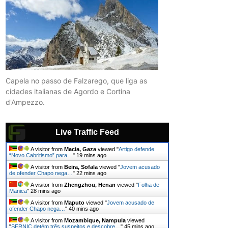
Capela no passo de Falzarego, que liga as
cidades italianas de Agordo e Cortina
d'Ampezzo.
Live Traffic Feed
A visitor from
Macia, Gaza
viewed "
Artigo defende
“Novo Cabritismo” para…
"
19 mins ago
A visitor from
Beira, Sofala
viewed "
Jovem acusado
de ofender Chapo nega…
"
22 mins ago
A visitor from
Zhengzhou, Henan
viewed "
Folha de
Manica
"
28 mins ago
A visitor from
Maputo
viewed "
Jovem acusado de
ofender Chapo nega…
"
40 mins ago
A visitor from
Mozambique, Nampula
viewed
"
SERNIC detém três suspeitos e descobre…
"
45 mins ago