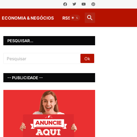
ECONOMIA & NEGÓCIOS
RSS
PESQUISAR...
-- PUBLICIDADE --