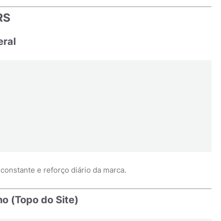
RS
eral
onstante e reforço diário da marca.
o (Topo do Site)