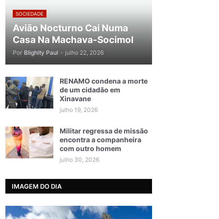
SOCIEDADE
Avião Nocturno Cai Numa
Casa Na Machava-Socimol
Por
Blighity Paul
-
julho 22, 2026
RENAMO condena a morte
de um cidadão em
Xinavane
julho 19, 2026
Militar regressa de missão
encontra a companheira
com outro homem
julho 30, 2026
IMAGEM DO DIA