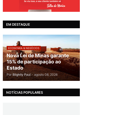
EM DESTAQUE
ECONOMIA & NEGÓCIOS
Nova Lei de Minas garante
15% de participação ao
Estado
Por
Blighity Paul
-
agosto 08, 2026
NOTÍCIAS POPULARES