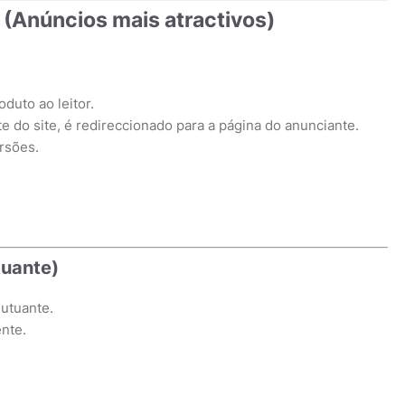
Anúncios mais atractivos)
duto ao leitor.
te do site, é redireccionado para a página do anunciante.
rsões.
tuante)
lutuante.
ente.