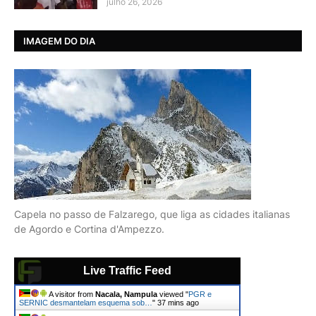
julho 26, 2026
IMAGEM DO DIA
Capela no passo de Falzarego, que liga as cidades italianas
de Agordo e Cortina d'Ampezzo.
Live Traffic Feed
A visitor from
Nacala, Nampula
viewed "
PGR e
SERNIC desmantelam esquema sob…
"
37 mins ago