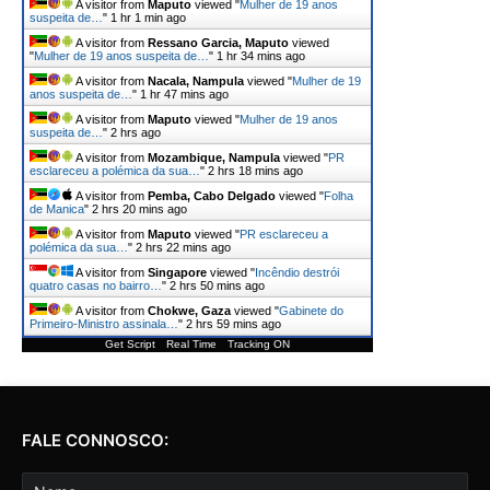
A visitor from
Maputo
viewed "
Mulher de 19 anos
suspeita de…
"
1 hr 1 min ago
A visitor from
Ressano Garcia, Maputo
viewed
"
Mulher de 19 anos suspeita de…
"
1 hr 34 mins ago
A visitor from
Nacala, Nampula
viewed "
Mulher de 19
anos suspeita de…
"
1 hr 47 mins ago
A visitor from
Maputo
viewed "
Mulher de 19 anos
suspeita de…
"
2 hrs ago
A visitor from
Mozambique, Nampula
viewed "
PR
esclareceu a polémica da sua…
"
2 hrs 18 mins ago
A visitor from
Pemba, Cabo Delgado
viewed "
Folha
de Manica
"
2 hrs 20 mins ago
A visitor from
Maputo
viewed "
PR esclareceu a
polémica da sua…
"
2 hrs 22 mins ago
A visitor from
Singapore
viewed "
Incêndio destrói
quatro casas no bairro…
"
2 hrs 50 mins ago
A visitor from
Chokwe, Gaza
viewed "
Gabinete do
Primeiro-Ministro assinala…
"
2 hrs 59 mins ago
Get Script
Real Time
Tracking ON
FALE CONNOSCO: