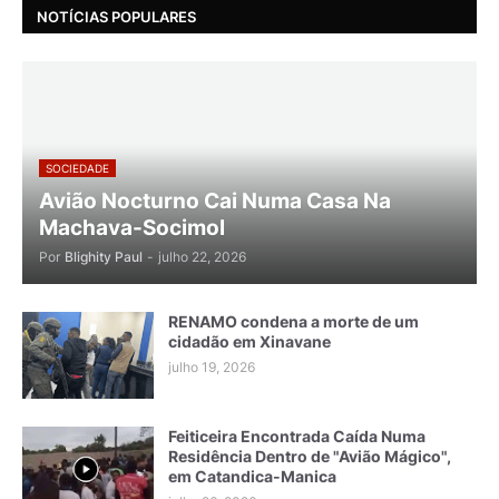
NOTÍCIAS POPULARES
SOCIEDADE
Avião Nocturno Cai Numa Casa Na
Machava-Socimol
Por
Blighity Paul
-
julho 22, 2026
RENAMO condena a morte de um
cidadão em Xinavane
julho 19, 2026
Feiticeira Encontrada Caída Numa
Residência Dentro de "Avião Mágico",
em Catandica-Manica