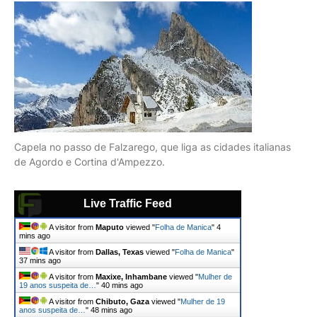
Capela no passo de Falzarego, que liga as cidades italianas
de Agordo e Cortina d'Ampezzo.
Live Traffic Feed
A visitor from
Maputo
viewed "
Folha de Manica
"
4
mins ago
A visitor from
Dallas, Texas
viewed "
Folha de Manica
"
37 mins ago
A visitor from
Maxixe, Inhambane
viewed "
Mulher de
19 anos suspeita de…
"
40 mins ago
A visitor from
Chibuto, Gaza
viewed "
Mulher de 19
anos suspeita de…
"
48 mins ago