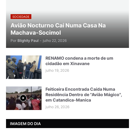
SOCIEDADE
Avião Nocturno Cai Numa Casa Na
Machava-Socimol
Por
Blighity Paul
-
julho 22, 2026
RENAMO condena a morte de um
cidadão em Xinavane
julho 19, 2026
Feiticeira Encontrada Caída Numa
Residência Dentro de "Avião Mágico",
em Catandica-Manica
julho 26, 2026
IMAGEM DO DIA