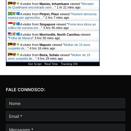
A visitor from
Maxixe, Inhambane
viewed "
Morador
de Quelimane encontrado sem…
"
1 hr 21 mins ago
A visitor from
Piripiri, Piaui
viewed "
Homem denuncia
esposa por agressões…
"
2 hrs 7 mins ago
A visitor from
Singapore
viewed "
Fome leva idosa ao
tráfico de suruma em…
"
3 hrs 45 mins ago
A visitor from
Morrisville, North Carolina
viewed
"
Folha de Manica
"
3 hrs 55 mins ago
A visitor from
Maputo
viewed "
Mulher de 19 anos
suspeita de…
"
4 hrs 16 mins ago
A visitor from
Beira, Sofala
viewed "
Mulher de 19
anos suspeita de…
"
4 hrs 29 mins ago
Get Script
Real Time
Tracking ON
FALE CONNOSCO: