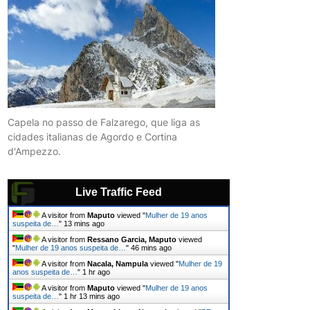
Capela no passo de Falzarego, que liga as
cidades italianas de Agordo e Cortina
d'Ampezzo.
Live Traffic Feed
A visitor from
Maputo
viewed "
Mulher de 19 anos
suspeita de…
"
13 mins ago
A visitor from
Ressano Garcia, Maputo
viewed
"
Mulher de 19 anos suspeita de…
"
46 mins ago
A visitor from
Nacala, Nampula
viewed "
Mulher de 19
anos suspeita de…
"
1 hr ago
A visitor from
Maputo
viewed "
Mulher de 19 anos
suspeita de…
"
1 hr 13 mins ago