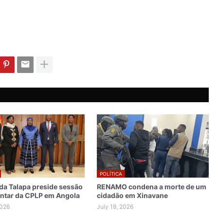
POLÍTICA
da Talapa preside sessão
RENAMO condena a morte de um
ntar da CPLP em Angola
cidadão em Xinavane
2026
July 19, 2026