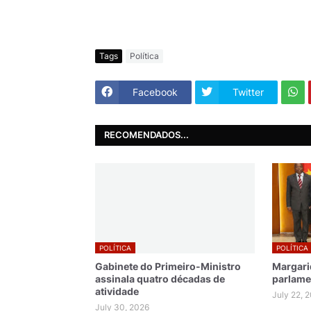
Tags
Política
Facebook
Twitter
RECOMENDADOS...
POLÍTICA
POLÍTICA
Gabinete do Primeiro-Ministro
Margari
assinala quatro décadas de
parlame
atividade
July 22, 
July 30, 2026