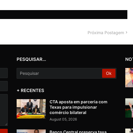
Próxima Postagem
PESQUISAR...
NO
+ RECENTES
CTA aposta em parceria com
Texas para impulsionar
comércio bilateral
August 05, 2026
Banco Central preserva taxa