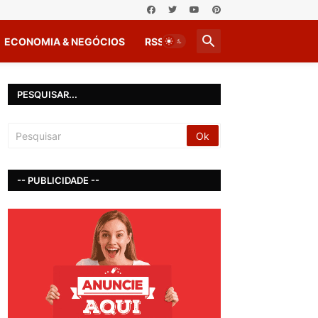
ECONOMIA & NEGÓCIOS
RSS
PESQUISAR...
-- PUBLICIDADE --