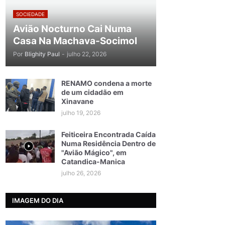
SOCIEDADE
Avião Nocturno Cai Numa
Casa Na Machava-Socimol
Por
Blighity Paul
-
julho 22, 2026
RENAMO condena a morte
de um cidadão em
Xinavane
julho 19, 2026
Feiticeira Encontrada Caída
Numa Residência Dentro de
"Avião Mágico", em
Catandica-Manica
julho 26, 2026
IMAGEM DO DIA