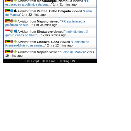
A visitor from
Mozambique, Nampula
viewed "
PR
esclareceu a polémica da sua…
"
1 hr 31 mins ago
A visitor from
Pemba, Cabo Delgado
viewed "
Folha
de Manica
"
1 hr 32 mins ago
A visitor from
Maputo
viewed "
PR esclareceu a
polémica da sua…
"
1 hr 34 mins ago
A visitor from
Singapore
viewed "
Incêndio destrói
quatro casas no bairro…
"
2 hrs 3 mins ago
A visitor from
Chokwe, Gaza
viewed "
Gabinete do
Primeiro-Ministro assinala…
"
2 hrs 12 mins ago
A visitor from
Maputo
viewed "
Folha de Manica
"
2 hrs
19 mins ago
Get Script
Real Time
Tracking ON