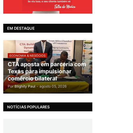
EM DESTAQUE
ECONOMIA & NEGÓCIOS
CTA aposta em parceria com
Texas para impulsionar
comércio bilateral
Por
Blighity Paul
-
agosto 05, 2026
NOTÍCIAS POPULARES