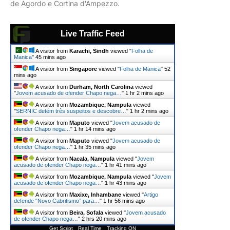
de Agordo e Cortina d'Ampezzo.
Live Traffic Feed
A visitor from
Karachi, Sindh
viewed "
Folha de
Manica
"
45 mins ago
A visitor from
Singapore
viewed "
Folha de Manica
"
52
mins ago
A visitor from
Durham, North Carolina
viewed
"
Jovem acusado de ofender Chapo nega…
"
1 hr 2 mins ago
A visitor from
Mozambique, Nampula
viewed
"
SERNIC detém três suspeitos e descobre…
"
1 hr 2 mins ago
A visitor from
Maputo
viewed "
Jovem acusado de
ofender Chapo nega…
"
1 hr 14 mins ago
A visitor from
Maputo
viewed "
Jovem acusado de
ofender Chapo nega…
"
1 hr 35 mins ago
A visitor from
Nacala, Nampula
viewed "
Jovem
acusado de ofender Chapo nega…
"
1 hr 41 mins ago
A visitor from
Mozambique, Nampula
viewed "
Jovem
acusado de ofender Chapo nega…
"
1 hr 43 mins ago
A visitor from
Maxixe, Inhambane
viewed "
Artigo
defende “Novo Cabritismo” para…
"
1 hr 56 mins ago
A visitor from
Beira, Sofala
viewed "
Jovem acusado
de ofender Chapo nega…
"
2 hrs 20 mins ago
Get Script
Real Time
Tracking ON