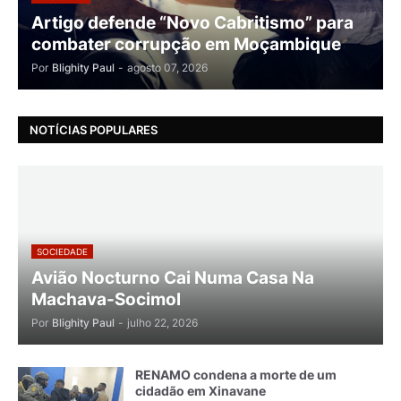
Artigo defende “Novo Cabritismo” para
combater corrupção em Moçambique
Por
Blighity Paul
-
agosto 07, 2026
NOTÍCIAS POPULARES
SOCIEDADE
Avião Nocturno Cai Numa Casa Na
Machava-Socimol
Por
Blighity Paul
-
julho 22, 2026
RENAMO condena a morte de um
cidadão em Xinavane